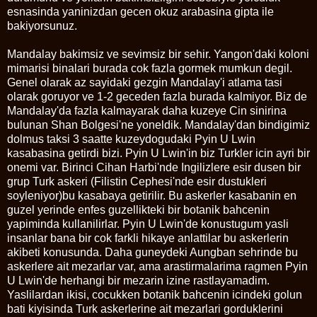
esnasinda yaninizdan gecen okuz arabasina gipta ile
bakiyorsunuz.
Mandalay bakimsiz ve sevimsiz bir sehir. Yangon'daki koloni
mimarisi binalari burada cok fazla gormek mumkun degil.
Genel olarak az sayidaki gezgin Mandalay'i atlama tasi
olarak goruyor ve 1-2 geceden fazla burada kalmiyor. Biz de
Mandalay'da fazla kalmayarak daha kuzeye Cin sinirina
bulunan Shan Bolgesi'ne yoneldik. Mandalay'dan bindigimiz
dolmus taksi 3 saatte kuzeydogudaki Pyin U Lwin
kasabasina getirdi bizi. Pyin U Lwin'in biz Turkler icin ayri bir
onemi var. Birinci Cihan Harbi'nde Ingilizlere esir dusen bir
grup Turk askeri (Filistin Cephesi'nde esir dustukleri
soyleniyor)bu kasabaya getirilir. Bu askerler kasabanin en
guzel yerinde enfes guzellikteki bir botanik bahcenin
yapiminda kullanilirlar. Pyin U Lwin'de konustugum yasli
insanlar bana bir cok farkli hikaye anlattilar bu askerlerin
akibeti konusunda. Daha guneydeki Aungban sehrinde bu
askerlere ait mezarlar var, ama arastirmalarima ragmen Pyin
U Lwin'de herhangi bir mezarin izine rastlayamadim.
Yaslilardan ikisi, cocukken botanik bahcenin icindeki golun
bati kiyisinda Turk askerlerine ait mezarlari gorduklerini