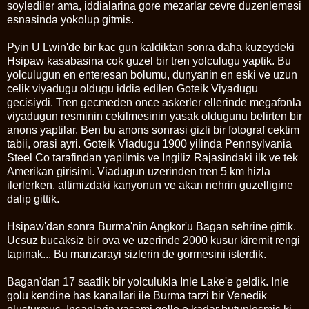
soylediler ama, iddialarina gore mezarlar cevre duzenlemesi
esnasinda yokolup gitmis.
Pyin U Lwin'de bir kac gun kaldiktan sonra daha kuzeydeki
Hsipaw kasabasina cok guzel bir tren yolculugu yaptik. Bu
yolculugun en enteresan bolumu, dunyanin en eski ve uzun
celik viyadugu oldugu iddia edilen Goteik Viyadugu
gecisiydi. Tren gecmeden once askerler ellerinde megafonla
viyadugun resminin cekilmesinin yasak oldugunu belirten bir
anons yaptilar. Ben bu anons sonrasi gizli bir fotograf cektim
tabii, orasi ayri. Goteik Viadugu 1900 yilinda Pennsylvania
Steel Co tarafindan yapilmis ve Ingiliz Rajasindaki ilk ve tek
Amerikan girisimi. Viadugun uzerinden tren 5 km hizla
ilerlerken, altimizdaki kanyonun ve akan nehrin guzelligine
dalip gittik.
Hsipaw'dan sonra Burma'nin Angkor'u Bagan sehrine gittik.
Ucsuz bucaksiz bir ova ve uzerinde 2000 kusur kiremit rengi
tapinak... Bu manzarayi sizlerin de gormesini isterdik.
Bagan'dan 17 saatlik bir yolculukla Inle Lake'e geldik. Inle
golu kendine has kanallari ile Burma tarzi bir Venedik