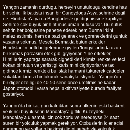
Yangon zamanin durdugu, herseyin unutuldugu kendine has
bir sehir. Ilk bakista insan bir Guneydogu Asya sehrine degil
de, Hindistan'a ya da Banglades'e geldigi hissine kapiliyor.
Sehirde cok buyuk bir hint-musluman nufusu var. Bu nufus
sehrin her bolgesine penetre ederek hem Burma irkini
melezlestirmis, hem de bazi gelenek ve goreneklerini gunluk
yasama sokmus. Mesela Burma'da butun erkekler
Hindistan'in belli bolgelerinde giyilen 'longyi' adinda uzun
bir kumas parcasini etek gibi giyiyorlar. Yine erkekler,
Hintlilerin yapraga sararak cignedikleri kirmizi renkte ve feci
kokan bir tutun ve yerfistigi karisimini cigniyorlar ve tad
gidince kirmizi renkteki bu islak harmani tukurerek caddeleri
sokaklari kirmizi bir tukuruk sanatiyla isliyorlar. Yangon'un
bir diger ozelligi de 40-50 sene once uretilmis ne kadar
Japon otomobili varsa hepsi aktif vaziyette burada faaliyet
gosteriyor.
Yangon'da bir kac gun kaldiktan sonra ulkenin eski baskenti
ve ikinci buyuk sehri Mandalay'a gittik. Kuzeydeki
Mandalay'a ulasmak icin cok zorlu ve neredeyse 24 saat
suren bir yolculuk yapmak gerekiyor. Otobuslerin icler acisi
durumunu ve yollarin bakimsizligini sebebiyle yolculuk