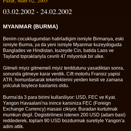
Pazar, Mart 02, 2003
03.02.2002 - 24.02.2002
MYANMAR (BURMA)
Benim cocuklugumdan hatirladigim ismiyle Birmanya, eski
ismiyle Burma, ya da yeni ismiyle Myanmar kuzeydoguda
Banglades ve Hindistan, kuzeyde Cin, batida Laos ve
Tayland topraklariyla cevrili 47 milyonluk bir ulke.
Gitmeli miyiz gitmemeli miyiz terddutunu yasadiktan sonra,
sonunda gitmeye karar verdik. Cift motorlu Fransiz yapisi
ATR, homurdanarak tekerleklerini yerden kesti ve zamana
yolculuk boylece baslamis oldu.
Burma'da 3 para birimi kullaniliyor: USD, FEC ve Kyat.
Yangon Havaalani'na inince karsiniza FEC (Foreign
Exchange Currency) masasi cikiyor. Buradan kurtulmak
mumkun degil. Degistirilmesi istenen 200 USD (adam basi)
reddederek, toplam 90 USD bozdurmak suretiyle Yangon'a
adim attik.