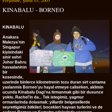
Perşembe, Şubat 03, 2005
KINABALU - BORNEO
KINABALU
Anakara
Malezya’nin
Singapur
kiyisindaki
sinir sehri
Johor Bahru
havaalaninin
bir
kosesinde,
uzerinde binlerce kilometrenin tozu duran sirt cantama
yaslanmis Borneo’yu hayal etmeye calisirken, aklimin
ucunda Kinabalu Dagi’na tirmanmak gibi bir dusunce
yoktu. Rachel’in da... Tek istegimiz, yagmur
ormanlarinda dolasmak; yillardir belgesellerde
seyrettigimiz bitkileri, bocekleri hayvan turlerini ve de