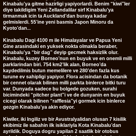
Kinabalu’ya gitme hazirligi yapiyorlardi. Benim “kiwi”ler
diye takildigim Yeni Zellandalilar sirf Kinabalu’ya
tirmanmak icin ta Auckland’dan buraya kadar
gelmislerdi. 55’ine yeni basmis Japon Minoru da
Kyoto’dan...
Kinabalu Dagi 4100 m ile Himalayalar ve Papua Yeni
Gine arasindaki en yuksek nokta olmakla beraber,
Kinabalu’ya “bir dag” deyip gecmek haksizlik olur.
Kinabalu, kuzey Borneo’nun en buyuk ve en onemli milli
parklarindan biri. 754 km2’lik alan, Borneo’da
kaydedilmis butun memelilere ve 280’den fazla kus
turune ev sahipligi yapiyor. Flora acisindan da botanik
bir cennet olarak bilinen milli parkta binlerce bitki turu
var. Dunyada sadece bu bolgede gozuken, surahi
bicimindeki “pitcher plant”i ve de dunyanin en buyuk
cicegi olarak bilinen “rafflesia”yi gormek icin binlerce
gezgin Kinabalu’ya akin ediyor.
Kiwiler, iki Ingiliz ve bir Avustralyalidan olusan 7 kisilik
ekibimiz ile sabahin ilk isiklariyla Kota Kinabalu’dan
ayrildik. Doguya dogru yapilan 2 saatlik bir otobus