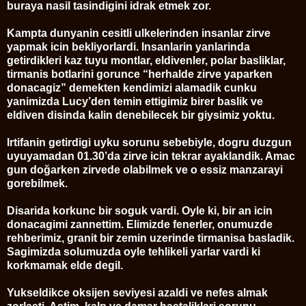
buraya nasil tasindigini idrak etmek zor.
Kampta dunyanin cesitli ulkelerinden insanlar zirve
yapmak icin bekliyorlardi. Insanlarin yanlarinda
getirdikleri kaz tuyu montlar, eldivenler, polar basliklar,
tirmanis botlarini gorunce “herhalde zirve yaparken
donacagiz” demekten kendimizi alamadik cunku
yanimizda Lucy’den temin ettigimiz birer baslik ve
eldiven disinda kalin denebilecek bir giysimiz yoktu.
Irtifanin getirdigi uyku sorunu sebebiyle, dogru duzgun
uyuyamadan 01.30’da zirve icin tekrar ayaklandik. Amac
gun doğarken zirvede olabilmek ve o essiz manzarayi
gorebilmek.
Disarida korkunc bir soguk vardi. Oyle ki, bir an icin
donacagimi zannettim. Elimizde fenerler, onumuzde
rehberimiz, granit bir zemin uzerinde tirmanisa basladik.
Sagimizda solumuzda oyle tehlikeli yarlar vardi ki
korkmamak elde degil.
Yukseldikce oksijen seviyesi azaldi ve nefes almak