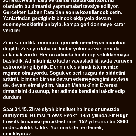
zorlasti. Astim, kalp ve damar hastaliklari sorunu
olanlarin bu tirmanisi yapmamalari tavsiye ediliyor.
Gercekten Laban Rata’dan sonra kosullar cok cetin.
Yanlarindan gectigimiz bir cok ekip yola devam
edemeyeceklerini anlayip, kampa geri donmeye karar
verdiler.
Zifiri karanlikta onumuzu gormek neredeyse mumkun
degildi. Zirveye daha ne kadar yolumuz var, onu da
anlamak zordu. Her on adimda bir durup soluklanmaya
basladik. Adimlarimiz o kadar yavasladi ki, ayda yuruyen
astronotlar gibiydik. Derin nefes almak istememize
ragmen olmuyordu. Soguk ve sert ruzgar da siddetini
arttirdi. Icimden bir ses devam edemeyecegimi soylese
de, devam etmeliydim. Nasuh Mahruki’nin Everest
tirmanisini dusunup, her adimda kendisini takdir edip
durdum.
Saat 04.45. Zirve siyah bir siluet halinde onumuzde
duruyordu. Burasi “Low’s Peak”. 1851 yilinda Sir Hugh
Low ilk tirmanisi gerceklestirmis. 152 yil sonra biz 3900
m’de cakildik kaldik. Yurumek de ne demek,
emekliyoruz.