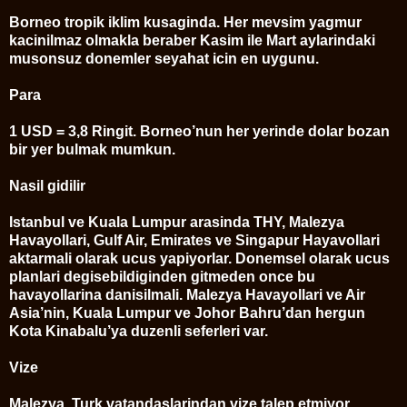
Borneo tropik iklim kusaginda. Her mevsim yagmur
kacinilmaz olmakla beraber Kasim ile Mart aylarindaki
musonsuz donemler seyahat icin en uygunu.
Para
1 USD = 3,8 Ringit. Borneo’nun her yerinde dolar bozan
bir yer bulmak mumkun.
Nasil gidilir
Istanbul ve Kuala Lumpur arasinda THY, Malezya
Havayollari, Gulf Air, Emirates ve Singapur Hayavollari
aktarmali olarak ucus yapiyorlar. Donemsel olarak ucus
planlari degisebildiginden gitmeden once bu
havayollarina danisilmali. Malezya Havayollari ve Air
Asia’nin, Kuala Lumpur ve Johor Bahru’dan hergun
Kota Kinabalu’ya duzenli seferleri var.
Vize
Malezya, Turk vatandaslarindan vize talep etmiyor.