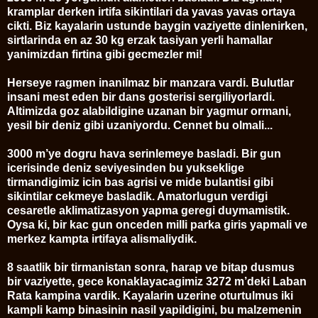
kramplar derken irtifa sikintilari da yavas yavas ortaya
cikti. Biz kayalarin ustunde baygin vaziyette dinlenirken,
sirtlarinda en az 30 kg erzak tasiyan yerli hamallar
yanimizdan firtina gibi gecmezler mi!
Herseye ragmen inanilmaz bir manzara vardi. Bulutlar
insani mest eden bir dans gosterisi sergiliyorlardi.
Altimizda goz alabildigine uzanan bir yagmur ormani,
yesil bir deniz gibi uzaniyordu. Cennet bu olmali...
3000 m’ye dogru hava serinlemeye basladi. Bir gun
icerisinde deniz seviyesinden bu yukseklige
tirmandigimiz icin bas agrisi ve mide bulantisi gibi
sikintilar cekmeye basladik. Amatorlugun verdigi
cesaretle aklimatizasyon yapma geregi duymamistik.
Oysa ki, bir kac gun onceden milli parka giris yapmali ve
merkez kampta irtifaya alismaliydik.
8 saatlik bir tirmanistan sonra, harap ve bitap dusmus
bir vaziyette, gece konaklayacagimiz 3272 m’deki Laban
Rata kampina vardik. Kayalarin uzerine oturtulmus iki
kampli kamp binasinin nasil yapildigini, bu malzemenin