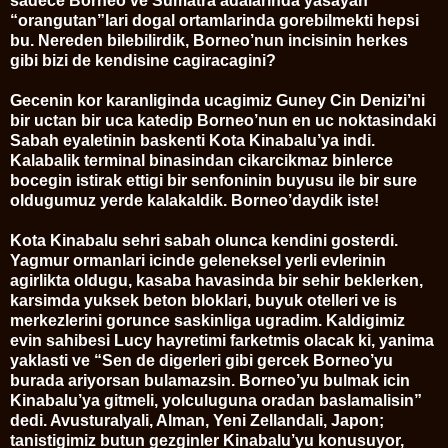
sadece Borneo ve Sumatra adalarinda yasayan
“orangutan”lari dogal ortamlarinda gorebilmekti hepsi
bu. Nereden bilebilirdik, Borneo’nun incisinin herkes
gibi bizi de kendisine cagiracagini?
Gecenin kor karanliginda ucagimiz Guney Cin Denizi’ni
bir uctan bir uca katedip Borneo’nun en uc noktasindaki
Sabah eyaletinin baskenti Kota Kinabalu’ya indi.
Kalabalik terminal binasindan cikarcikmaz binlerce
bocegin istirak ettigi bir senfoninin buyusu ile bir sure
oldugumuz yerde kalakaldik. Borneo’daydik iste!
Kota Kinabalu sehri sabah olunca kendini gosterdi.
Yagmur ormanlari icinde geleneksel yerli evlerinin
agirlikta oldugu, kasaba havasinda bir sehir beklerken,
karsimda yuksek beton bloklari, buyuk otelleri ve is
merkezlerini gorunce saskinliga ugradim. Kaldigimiz
evin sahibesi Lucy hayretimi farketmis olacak ki, yanima
yaklasti ve “Sen de digerleri gibi gercek Borneo’yu
burada ariyorsan bulamazsin. Borneo’yu bulmak icin
Kinabalu’ya gitmeli, yolculuguna oradan baslamalisin”
dedi. Avusturalyali, Alman, Yeni Zellandali, Japon;
tanistigimiz butun gezginler Kinabalu’yu konusuyor,