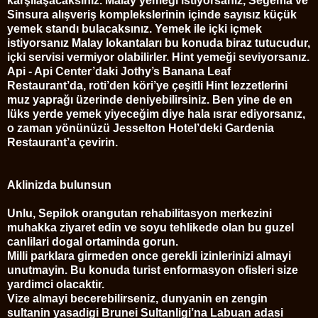
karşılaşacaksınız. Malay yemeği istiyorsanız, Segema ve
Sinsura alışveriş komplekslerinin içinde sayısız küçük
yemek standı bulacaksınız. Yemek ile içki içmek
istiyorsanız Malay lokantaları bu konuda biraz tutucudur,
içki servisi vermiyor olabilirler. Hint yemeği seviyorsanız.
Api - Api Center’daki Jothy’s Banana Leaf
Restaurant’da, roti’den köri’ye çeşitli Hint lezzetlerini
muz yaprağı üzerinde deniyebilirsiniz. Ben yine de en
lüks yerde yemek yiyeceğim diye hala ısrar ediyorsanız,
o zaman yönünüzü Jesselton Hotel’deki Gardenia
Restaurant’a çevirin.
Aklinizda bulunsun
Unlu, Sepilok orangutan rehabilitasyon merkezini
muhakka ziyaret edin ve soyu tehlikede olan bu guzel
canlilari dogal ortaminda gorun.
Milli parklara girmeden once gerekli izinlerinizi almayi
unutmayin. Bu konuda turist enformasyon ofisleri size
yardimci olacaktir.
Vize almayi becerebilirseniz, dunyanin en zengin
sultanin yasadigi Brunei Sultanligi’na Labuan adasi