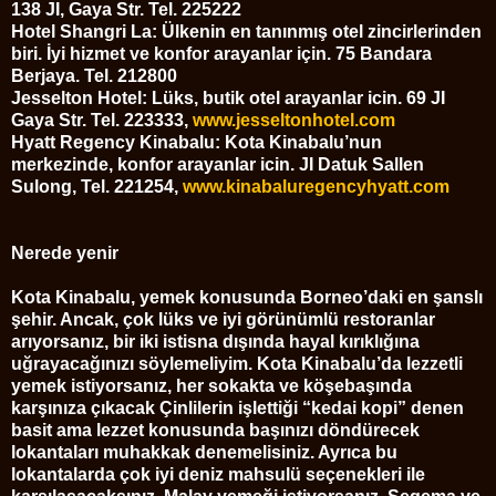
138 JI, Gaya Str. Tel. 225222
Hotel Shangri La: Ülkenin en tanınmış otel zincirlerinden
biri. İyi hizmet ve konfor arayanlar için. 75 Bandara
Berjaya. Tel. 212800
Jesselton Hotel: Lüks, butik otel arayanlar icin. 69 JI
Gaya Str. Tel. 223333,
www.jesseltonhotel.com
Hyatt Regency Kinabalu: Kota Kinabalu’nun
merkezinde, konfor arayanlar icin. JI Datuk Sallen
Sulong, Tel. 221254,
www.kinabaluregencyhyatt.com
Nerede yenir
Kota Kinabalu, yemek konusunda Borneo’daki en şanslı
şehir. Ancak, çok lüks ve iyi görünümlü restoranlar
arıyorsanız, bir iki istisna dışında hayal kırıklığına
uğrayacağınızı söylemeliyim. Kota Kinabalu’da lezzetli
yemek istiyorsanız, her sokakta ve köşebaşında
karşınıza çıkacak Çinlilerin işlettiği “kedai kopi” denen
basit ama lezzet konusunda başınızı döndürecek
lokantaları muhakkak denemelisiniz. Ayrıca bu
lokantalarda çok iyi deniz mahsulü seçenekleri ile