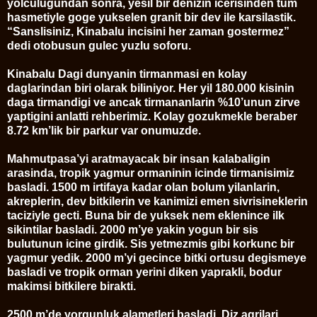
yolculugundan sonra, yesil bir denizin icerisinden tum
hasmetiyle goge yukselen granit bir dev ile karsilastik.
“Sanslisiniz, Kinabalu incisini her zaman gostermez”
dedi otobusun gulec yuzlu soforu.
Kinabalu Dagi dunyanin tirmanmasi en kolay
daglarindan biri olarak biliniyor. Her yil 180.000 kisinin
daga tirmandigi ve ancak tirmananlarin %10’unun zirve
yaptigini anlatti rehberimiz. Kolay gozukmekle beraber
8.72 km’lik bir parkur var onumuzde.
Mahmutpasa’yi aratmayacak bir insan kalabaligin
arasinda, tropik yagmur ormaninin icinde tirmanisimiz
basladi. 1500 m irtifaya kadar olan bolum yilanlarin,
akreplerin, dev bitkilerin ve kanimizi emen sivrisineklerin
taciziyle gecti. Buna bir de yuksek nem eklenince ilk
sikintilar basladi. 2000 m’ye yakin yogun bir sis
bulutunun icine girdik. Sis yetmezmis gibi korkunc bir
yagmur yedik. 2000 m’yi gecince bitki ortusu degismeye
basladi ve tropik orman yerini diken yaprakli, bodur
makimsi bitkilere birakti.
2500 m’de yorgunluk alametleri basladi. Diz agrilari,