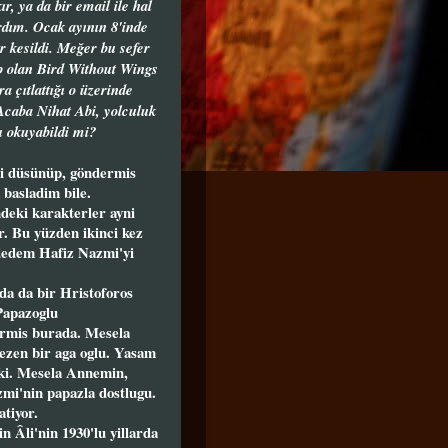
, ya da bir email ile hal
ardım. Ocak ayının 8'inde
r kesildi. Meğer bu sefer
p olan Bird Without Wings
a çıtlattığı o üzerinde
Acaba Nihat Abi, yolculuk
u okuyabildi mi?
ni düsünüp, göndermis
basladim bile.
deki karakterler ayni
r. Bu yüzden ikinci kez
dedem Hafiz Nazmi'yi
'da da bir Hristoforos
Papazoglu
armis burada. Mesela
ezen bir aga oglu. Yasam
r ki. Mesela Annemin,
mi'nin papazla dostlugu.
atiyor.
n Âli'nin 1930'lu yillarda