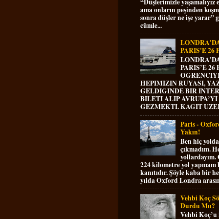
“Düşlerimizle yaşamalıyız e
ama onların peşinden koş
sonra düşler ne işe yarar” g
cümle...
LONDRA'D
PARIS'E 26
LONDRA’D
PARIS’E 26
OGRENCIY
HEPIMIZIN RUYASI, YAZ
GELDIGINDE BIR INTE
BILETI ALIP AVRUPA’YI
GEZMEKTI. KAGIT UZER
Paris - Oxfo
Yakın!
Ben hiç yold
çıkmadım. H
yollardayım.
224 kilometre yol yapmam
kanıtıdır. Şöyle kaba bir h
yılda Oxford Londra arasın
Vehbi Koç S
Durdu Mu?
Vehbi Koç’u 