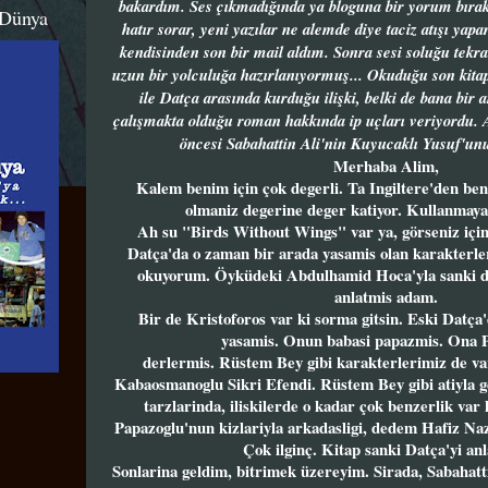
bakardım. Ses çıkmadığında ya bloguna bir yorum bırakır
 Dünya
hatır sorar, yeni yazılar ne alemde diye taciz atışı yap
kendisinden son bir mail aldım. Sonra sesi soluğu tekra
uzun bir yolculuğa hazırlanıyormuş... Okuduğu son kita
ile Datça arasında kurduğu ilişki, belki de bana bir ar
çalışmakta olduğu roman hakkında ip uçları veriyordu. 
öncesi Sabahattin Ali'nin Kuyucaklı Yusuf'un
Merhaba Alim,
Kalem benim için çok degerli. Ta Ingiltere'den be
olmaniz degerine deger katiyor. Kullanmaya 
Ah su "Birds Without Wings" var ya, görseniz için
Datça'da o zaman bir arada yasamis olan karakterle
okuyorum. Öyküdeki Abdulhamid Hoca'yla sanki 
anlatmis adam.
Bir de Kristoforos var ki sorma gitsin. Eski Datça
yasamis. Onun babasi papazmis. Ona 
derlermis. Rüstem Bey gibi karakterlerimiz de v
Kabaosmanoglu Sikri Efendi. Rüstem Bey gibi atiyla g
tarzlarinda, iliskilerde o kadar çok benzerlik va
Papazoglu'nun kizlariyla arkadasligi, dedem Hafiz Naz
Çok ilginç. Kitap sanki Datça'yi anl
Sonlarina geldim, bitrimek üzereyim. Sirada, Sabahatti