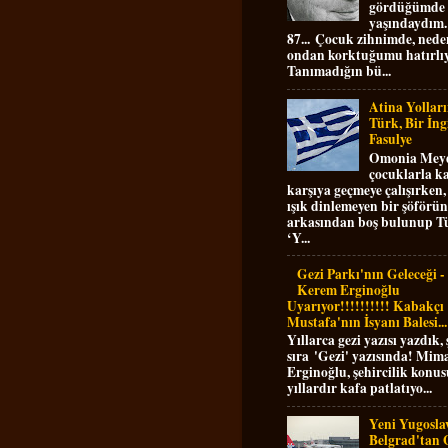
gördüğümde
yaşındaydım.
87... Çocuk zihnimde, nede
ondan korktuğumu hatırlı
Tanımadığın bü...
Atina Yolları
Türk, Bir İngi
Fasulye
Omonia Mey
çocuklarla k
karşıya geçmeye çalışırken,
ışık dinlemeyen bir şöförün
arkasından boş bulunup T
‘Y...
Gezi Parkı'nın Geleceği 
Kerem Erginoğlu
Uyarıyor!!!!!!!!!! Kabakçı
Mustafa'nın İsyanı Balesi...
Yıllarca gezi yazısı yazdık,
sıra 'Gezi' yazısında! Mi
Erginoğlu, şehircilik konu
yıllardır kafa patlatıyo...
Yeni Yugoslav
Belgrad'tan G