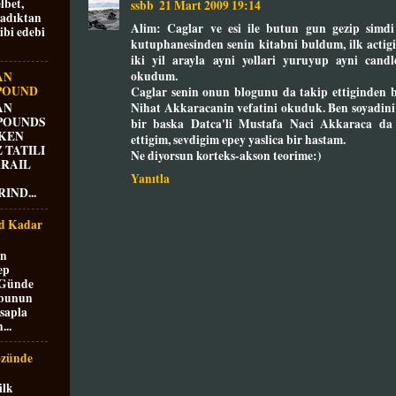
lbet,
ssbb
21 Mart 2009 19:14
madıktan
Alim: Caglar ve esi ile butun gun gezip simdi 
ibi edebi
kutuphanesinden senin kitabni buldum, ilk acti
iki yil arayla ayni yollari yuruyup ayni candl
okudum.
AN
 POUND
Caglar senin onun blogunu da takip ettiginden ba
Nihat Akkaracanin vefatini okuduk. Ben soyadini 
AN
 POUNDS
bir baska Datca'li Mustafa Naci Akkaraca da 
KEN
ettigim, sevdigim epey yaslica bir hastam.
 TATILI
Ne diyorsun korteks-akson teorime:)
RRAIL
Yanıtla
IND...
rd Kadar
an
ep
 Günde
 bunun
esapla
...
özünde
ilk