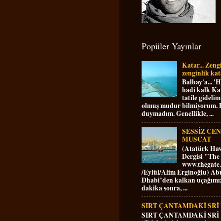
Popüler Yayınlar
Katar... Zeng
zenginlik kat
Balbay'a... '
hadi kalk Ka
tatile gidelim
olmuş mudur bilmiyorum. 
duymadım. Genellikle, ...
SESSİZ CE
MUSCAT
(Atatürk Ha
Dergisi "The
www.thegate.
/Eylül/Alim Erginoğlu) Ab
Dhabi’den kalkan uçağımız
dakika sonra, ...
SIRT ÇANTAMDAKİ SRİ
SIRT ÇANTAMDAKİ SRİ