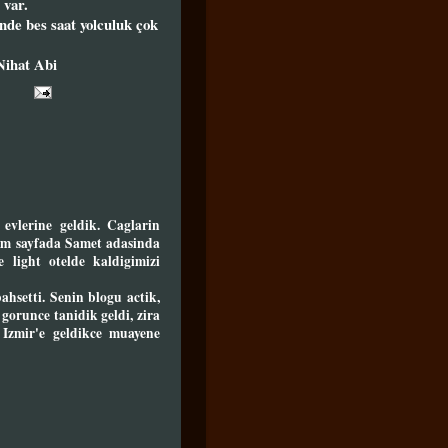
 var.
nde bes saat yolculuk çok
Nihat Abi
evlerine geldik. Caglarin
gim sayfada Samet adasinda
e light otelde kaldigimizi
hsetti. Senin blogu actik,
gorunce tanidik geldi, zira
Izmir'e geldikce muayene