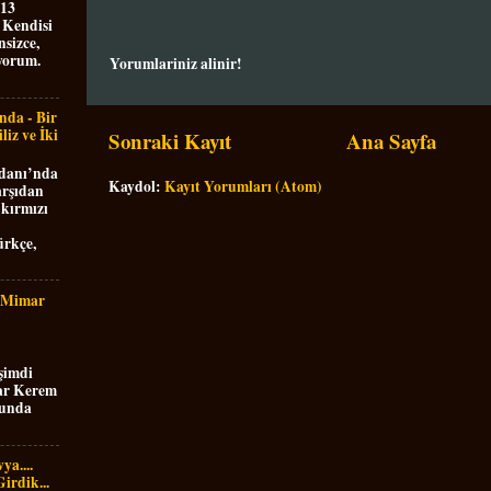
 13
 Kendisi
nsizce,
yorum.
Yorumlariniz alinir!
nda - Bir
liz ve İki
Sonraki Kayıt
Ana Sayfa
danı’nda
Kaydol:
Kayıt Yorumları (Atom)
arşıdan
 kırmızı
ürkçe,
- Mimar
 şimdi
mar Kerem
sunda
ya....
irdik...