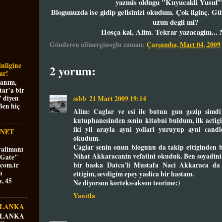
yazmis oldugu "Kuyucakli Yusuf"
Blogunuzda ise gidip gelisinizi okudum. Çok ilginç. Gü
uzun degil mi?
Hosça kal, Alim. Tekrar yazacagim... 
Gönderen
alimerginoglu
zaman:
Çarşamba, Mart 04, 2009
inligine
2 yorum:
ar!
Hanım,
tar'a bir
' diyen
ssbb
21 Mart 2009 19:14
Ben hiç
Alim: Caglar ve esi ile butun gun gezip simdi 
kutuphanesinden senin kitabni buldum, ilk acti
iki yil arayla ayni yollari yuruyup ayni candl
NNET
okudum.
Caglar senin onun blogunu da takip ettiginden ba
valimanı
Nihat Akkaracanin vefatini okuduk. Ben soyadini 
 Gate"
bir baska Datca'li Mustafa Naci Akkaraca da 
com.tr
u
ettigim, sevdigim epey yaslica bir hastam.
, 45
Ne diyorsun korteks-akson teorime:)
Yanıtla
 LANKA
 LANKA