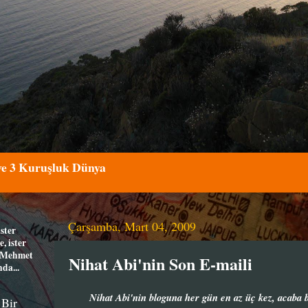
 ve 3 Kuruşluk Dünya
Çarşamba, Mart 04, 2009
ister
e, ister
a Mehmet
Nihat Abi'nin Son E-maili
da...
Nihat Abi'nin bloguna her gün en az üç kez, acaba b
 Bir