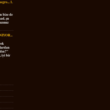
gro... 1.
en bize de
ad, şu
ızımız
IYOR...
n
çok
ulardan
ldın?"
 iyi bir