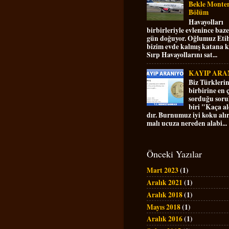
Bekle Montene
Bölüm
Havayolları
birbirleriyle evlenince baz
gün doğuyor. Oğlumuz Etih
bizim evde kalmış katana k
Sırp Havayollarını sat...
KAYIP ARAN
Biz Türkleri
birbirine en 
sorduğu sor
biri "Kaça a
dır. Burnumuz iyi koku alır,
malı ucuza nereden alabi...
Önceki Yazılar
Mart 2023
(1)
Aralık 2021
(1)
Aralık 2018
(1)
Mayıs 2018
(1)
Aralık 2016
(1)