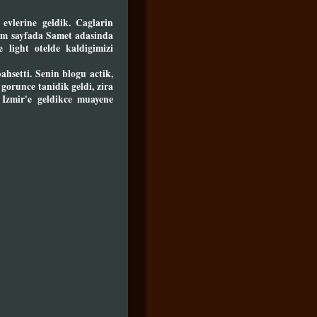
evlerine geldik. Caglarin
gim sayfada Samet adasinda
e light otelde kaldigimizi
hsetti. Senin blogu actik,
gorunce tanidik geldi, zira
Izmir'e geldikce muayene