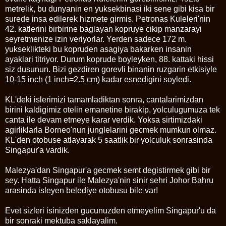
metrelik, bu dunyanin en yuksekbinasi iki sene gibi kisa bir
surede insa edilerek hizmete girmis. Petronas Kuleleri'nin
42. katlerini birbirine baglayan kopruye cikip manzarayi
seyretmenize izin veriyorlar. Yerden sadece 172 m.
yukseklikteki bu kopruden asagiya bakarken insanin
ayaklari titriyor. Durum koprude boyleyken, 88. kattaki hissi
siz dusunun. Bizi gezdiren gorevli binanin ruzgarin etkisiyle
10-15 inch (1 inch=2.5 cm) kadar esnedigini soyledi.
KL'deki islerimizi tamamladiktan sonra, cantalarimizdan
birini kaldigimiz otelin emanetine birakip, yolculugumuza tek
canta ile devam etmeye karar verdik. Yoksa sirtimizdaki
agirliklarla Borneo'nun junglelarini gecmek mumkun olmaz.
KL'den otobuse atlayarak 5 saatlik bir yolculuk sonrasinda
Singapur'a vardik.
Malezya'dan Singapur'a gecmek semt degistirmek gibi bir
sey. Hatta Singapur ile Malezya'nin sinir sehri Johor Bahru
arasinda isleyen belediye otobusu bile var!
Evet sizleri isinizden gucunuzden etmeyelim Singapur'u da
bir sonraki mektuba saklayalim.