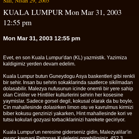
Salı, Nisan 29, 2003
KUALA LUMPUR Mon Mar 31, 2003
12:55 pm
Mon Mar 31, 2003 12:55 pm
Evet, en son Kuala Lumpur'dan (KL) yazmistik. Yazimiza
kaldigimiz yerden devam edelim.
Kuala Lumpur butun Guneydogu Asya baskentleri gibi renkli
bir sehir. Insan bu sehrin sokaklarinda saatlerce sikilmadan
dolasabilir. Malezya nufusunun icinde onemli bir yere sahip
olan Cinliler ve Hintliler kulturlerini sehrin her kosesine
yaymislar. Sadece gorsel degil, kokusal olarak da bu boyle.
Cin mahallesinde dolasirken limon otu ve kavrulmus kirmizi
biber kokusu genzinizi yakarken, Hint mahallesinde kori ve
tutsu kokulari gozyasi torbaciklarinizi harekete geciriyor.
Kuala Lumpur'un neresine giderseniz gidin, Malezyalilar'in
ovunc kaynagi Petronas Kulelerini gorebilirsiniz. 452.3